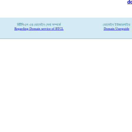
d
বিটিসিএল
এর
ডোমেইন
সেবা
সম্পর্কে
ডোমেইন ইউজারগাইড
Regarding Domain service of BTCL
Domain Userguide