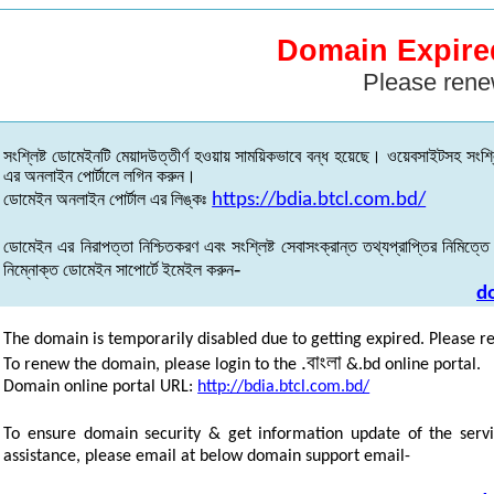
Domain Expire
Please rene
সংশ্লিষ্ট
ডোমেইনটি
মেয়াদউত্তীর্ণ
হওয়ায়
সাময়িকভাবে
বন্ধ
হয়েছে
।
ওয়েবসাইটসহ
সংশ্ল
এর
অনলাইন
পোর্টালে
লগিন
করুন
।
ডোমেইন
অনলাইন
পোর্টাল
এর
লিঙ্কঃ
https://bdia.btcl.com.bd/
ডোমেইন
এর
নিরাপত্তা
নিশ্চিতকরণ
এবং
সংশ্লিষ্ট
সেবাসংক্রান্ত
তথ্যপ্রাপ্তির
নিমিত্তে
-
নিম্নোক্ত
ডোমেইন
সাপোর্টে
ইমেইল
করুন
d
The domain is temporarily disabled due to getting expired. Please r
.
বাংলা
To renew the domain, please login to the
&.bd online portal.
Domain online portal URL:
http://bdia.btcl.com.bd/
To ensure domain security & get information update of the servi
assistance, please email at below domain support email-